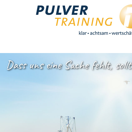
D
a
s
s
u
n
s
e
i
n
e
S
a
c
h
e
f
e
h
l
t
,
s
o
l
l
t