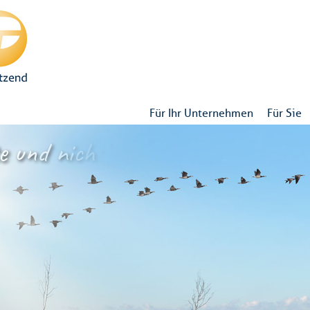
Für Ihr Unternehmen
Für Sie
e
u
n
d
n
i
c
h
t
d
a
v
o
n