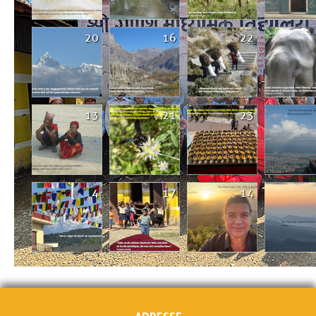
20
16
22
13
21
23
4
17
14