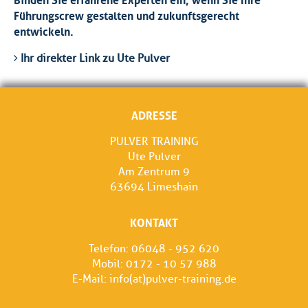
Führungscrew gestalten und zukunftsgerecht
entwickeln.
Ihr direkter Link zu Ute Pulver
ADRESSE
PULVER TRAINING
Ute Pulver
Am Zentrum 9
63694 Limeshain
KONTAKT
Telefon: 06048 - 952 620
Mobil: 0172 - 10 57 988
E-Mail:
info(at)pulver-training.de